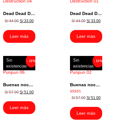
Dead Dead Demons Dededede Destruction 04
Dead Dead Demons Dededede Destruction 01
S/
44.00
S/
33.00
S/
44.00
S/
33.00
Leer más
Leer más
Sin
Sin
- 11%
- 11%
existencias
existencias
Buenas noches, Punpun 06
Buenas noches, Punpun 02
S/
57.00
S/
51.00
Valorado con
S/
57.00
S/
51.00
5.00
de 5
Leer más
Leer más