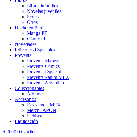
Libros
Libros infantiles
Novelas juveniles
Series
Otros
Hecho en Perú
Manga PE
Cómic PE
Novedades
Ediciones Especiales
Preventa
Preventa Mangas
Preventa Cómics
Preventa Especial
Preventa Panini MEX
Preventa Argentina
Coleccionables
Álbumes
Accesorios
Resistencia MEX
Merch JAPÓN
Uchiwa
Liquidación
S/
0.00
0
Carrito