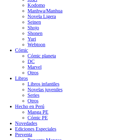
Kodomo
Manhwa/Manhua
Novela Ligera
Seinen
Shojo
Shonen
Yuri
Webtoon
Cómic
Cómic planeta
DC
Marvel
Otros
Libros
Libros infantiles
Novelas juveniles
Series
Otros
Hecho en Perú
Manga PE
Cómic PE
Novedades
Ediciones Especiales
Preventa