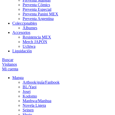
Preventa Mangas
Preventa Cómics
Preventa Especial
Preventa Panini MEX
Preventa Argentina
Coleccionables
Álbumes
Accesorios
Resistencia MEX
Merch JAPÓN
Uchiwa
Liquidación
Buscar
Visítanos
Mi cuenta
Manga
Artbook/guía/Fanbook
BL/Yaoi
Josei
Kodomo
Manhwa/Manhua
Novela Ligera
Seinen
Shojo