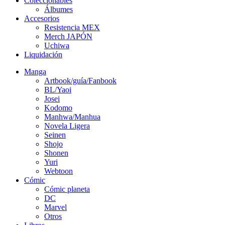
Coleccionables
Álbumes
Accesorios
Resistencia MEX
Merch JAPÓN
Uchiwa
Liquidación
Manga
Artbook/guía/Fanbook
BL/Yaoi
Josei
Kodomo
Manhwa/Manhua
Novela Ligera
Seinen
Shojo
Shonen
Yuri
Webtoon
Cómic
Cómic planeta
DC
Marvel
Otros