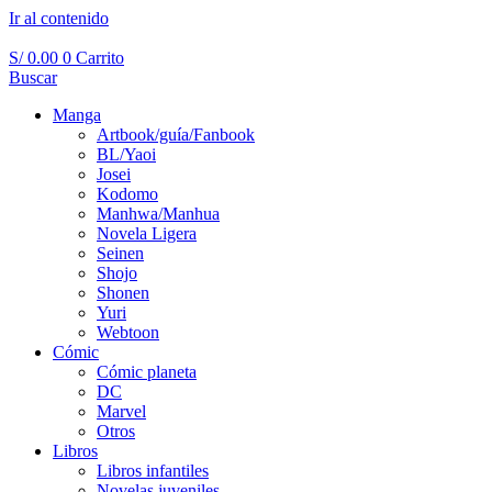
Ir al contenido
S/
0.00
0
Carrito
Buscar
Manga
Artbook/guía/Fanbook
BL/Yaoi
Josei
Kodomo
Manhwa/Manhua
Novela Ligera
Seinen
Shojo
Shonen
Yuri
Webtoon
Cómic
Cómic planeta
DC
Marvel
Otros
Libros
Libros infantiles
Novelas juveniles