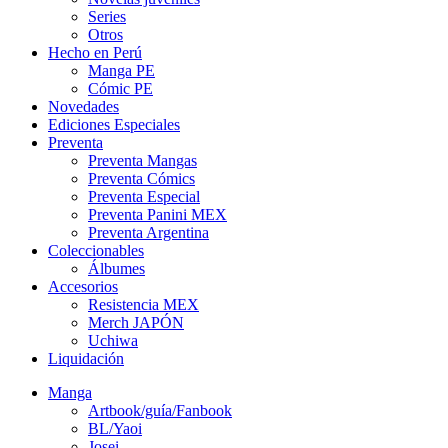
Series
Otros
Hecho en Perú
Manga PE
Cómic PE
Novedades
Ediciones Especiales
Preventa
Preventa Mangas
Preventa Cómics
Preventa Especial
Preventa Panini MEX
Preventa Argentina
Coleccionables
Álbumes
Accesorios
Resistencia MEX
Merch JAPÓN
Uchiwa
Liquidación
Manga
Artbook/guía/Fanbook
BL/Yaoi
Josei