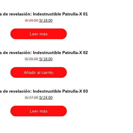
a de revelación: Indestructible Patrulla-X 01
El
El
S/
20.00
S/
18.00
precio
precio
original
actual
era:
es:
Leer más
S/ 20.00.
S/ 18.00.
a de revelación: Indestructible Patrulla-X 02
El
El
S/
20.00
S/
18.00
precio
precio
original
actual
era:
es:
Añadir al carrito
S/ 20.00.
S/ 18.00.
a de revelación: Indestructible Patrulla-X 03
El
El
S/
27.00
S/
24.00
precio
precio
original
actual
era:
es:
Leer más
S/ 27.00.
S/ 24.00.