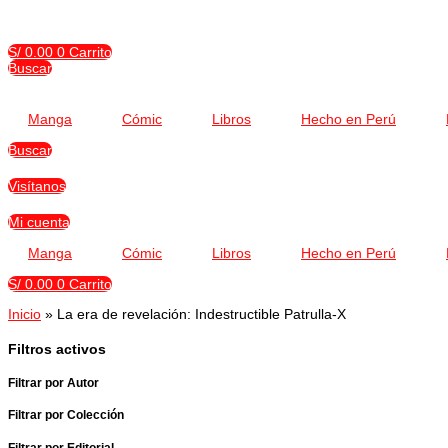
Ir
al
contenido
S/
0.00
0
Carrito
Buscar
Manga
Cómic
Libros
Hecho en Perú
Buscar
Visítanos
Mi cuenta
Manga
Cómic
Libros
Hecho en Perú
S/
0.00
0
Carrito
Inicio
»
La era de revelación: Indestructible Patrulla-X
Filtros activos
Filtrar por Autor
Filtrar por Colección
Filtrar por Editorial