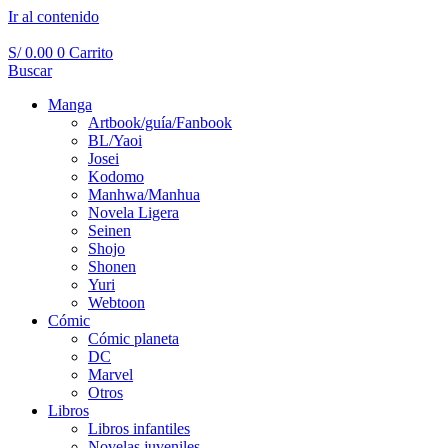
Ir al contenido
S/
0.00
0
Carrito
Buscar
Manga
Artbook/guía/Fanbook
BL/Yaoi
Josei
Kodomo
Manhwa/Manhua
Novela Ligera
Seinen
Shojo
Shonen
Yuri
Webtoon
Cómic
Cómic planeta
DC
Marvel
Otros
Libros
Libros infantiles
Novelas juveniles