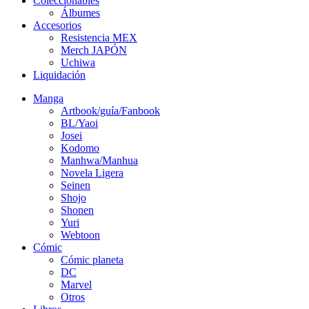
Coleccionables
Álbumes
Accesorios
Resistencia MEX
Merch JAPÓN
Uchiwa
Liquidación
Manga
Artbook/guía/Fanbook
BL/Yaoi
Josei
Kodomo
Manhwa/Manhua
Novela Ligera
Seinen
Shojo
Shonen
Yuri
Webtoon
Cómic
Cómic planeta
DC
Marvel
Otros