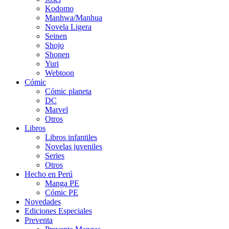
Kodomo
Manhwa/Manhua
Novela Ligera
Seinen
Shojo
Shonen
Yuri
Webtoon
Cómic
Cómic planeta
DC
Marvel
Otros
Libros
Libros infantiles
Novelas juveniles
Series
Otros
Hecho en Perú
Manga PE
Cómic PE
Novedades
Ediciones Especiales
Preventa