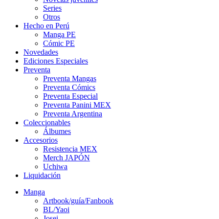
Series
Otros
Hecho en Perú
Manga PE
Cómic PE
Novedades
Ediciones Especiales
Preventa
Preventa Mangas
Preventa Cómics
Preventa Especial
Preventa Panini MEX
Preventa Argentina
Coleccionables
Álbumes
Accesorios
Resistencia MEX
Merch JAPÓN
Uchiwa
Liquidación
Manga
Artbook/guía/Fanbook
BL/Yaoi
Josei