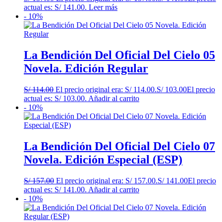
actual es: S/ 141.00.
Leer más
- 10%
La Bendición Del Oficial Del Cielo 05
Novela. Edición Regular
S/
114.00
El precio original era: S/ 114.00.
S/
103.00
El precio
actual es: S/ 103.00.
Añadir al carrito
- 10%
La Bendición Del Oficial Del Cielo 07
Novela. Edición Especial (ESP)
S/
157.00
El precio original era: S/ 157.00.
S/
141.00
El precio
actual es: S/ 141.00.
Añadir al carrito
- 10%