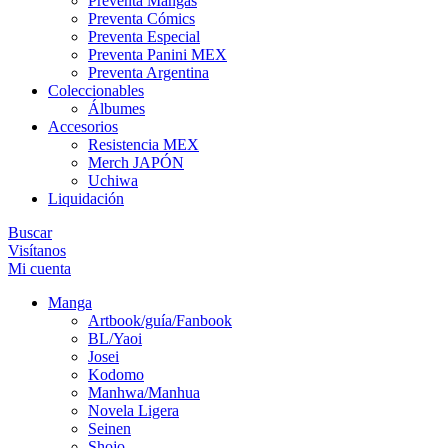
Preventa Mangas
Preventa Cómics
Preventa Especial
Preventa Panini MEX
Preventa Argentina
Coleccionables
Álbumes
Accesorios
Resistencia MEX
Merch JAPÓN
Uchiwa
Liquidación
Buscar
Visítanos
Mi cuenta
Manga
Artbook/guía/Fanbook
BL/Yaoi
Josei
Kodomo
Manhwa/Manhua
Novela Ligera
Seinen
Shojo