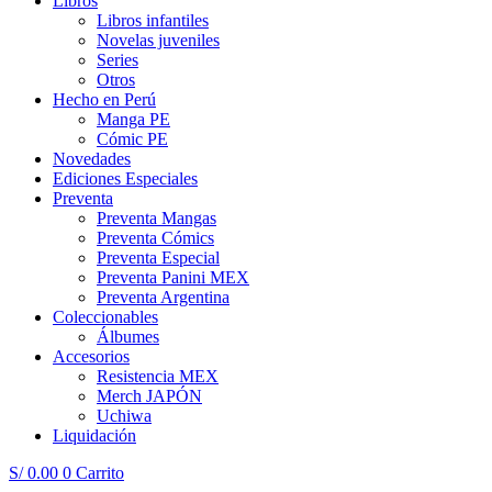
Libros
Libros infantiles
Novelas juveniles
Series
Otros
Hecho en Perú
Manga PE
Cómic PE
Novedades
Ediciones Especiales
Preventa
Preventa Mangas
Preventa Cómics
Preventa Especial
Preventa Panini MEX
Preventa Argentina
Coleccionables
Álbumes
Accesorios
Resistencia MEX
Merch JAPÓN
Uchiwa
Liquidación
S/
0.00
0
Carrito