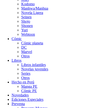
Kodomo
Manhwa/Manhua
Novela Ligera
Seinen
Shojo
Shonen
Yuri
Webtoon
Cómic
Cómic planeta
DC
Marvel
Otros
Libros
Libros infantiles
Novelas juveniles
Series
Otros
Hecho en Perú
Manga PE
Cómic PE
Novedades
Ediciones Especiales
Preventa