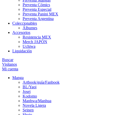
Preventa Mangas
Preventa Cómics
Preventa Especial
Preventa Panini MEX
Preventa Argentina
Coleccionables
Álbumes
Accesorios
Resistencia MEX
Merch JAPÓN
Uchiwa
Liquidación
Buscar
Visítanos
Mi cuenta
Manga
Artbook/guía/Fanbook
BL/Yaoi
Josei
Kodomo
Manhwa/Manhua
Novela Ligera
Seinen
Shojo