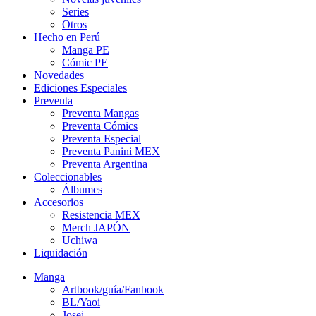
Series
Otros
Hecho en Perú
Manga PE
Cómic PE
Novedades
Ediciones Especiales
Preventa
Preventa Mangas
Preventa Cómics
Preventa Especial
Preventa Panini MEX
Preventa Argentina
Coleccionables
Álbumes
Accesorios
Resistencia MEX
Merch JAPÓN
Uchiwa
Liquidación
Manga
Artbook/guía/Fanbook
BL/Yaoi
Josei