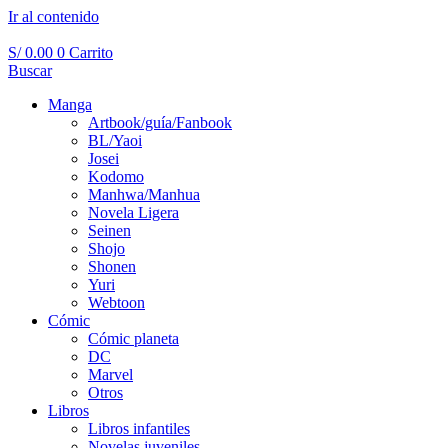
Ir al contenido
S/
0.00
0
Carrito
Buscar
Manga
Artbook/guía/Fanbook
BL/Yaoi
Josei
Kodomo
Manhwa/Manhua
Novela Ligera
Seinen
Shojo
Shonen
Yuri
Webtoon
Cómic
Cómic planeta
DC
Marvel
Otros
Libros
Libros infantiles
Novelas juveniles