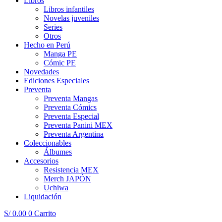
Libros
Libros infantiles
Novelas juveniles
Series
Otros
Hecho en Perú
Manga PE
Cómic PE
Novedades
Ediciones Especiales
Preventa
Preventa Mangas
Preventa Cómics
Preventa Especial
Preventa Panini MEX
Preventa Argentina
Coleccionables
Álbumes
Accesorios
Resistencia MEX
Merch JAPÓN
Uchiwa
Liquidación
S/
0.00
0
Carrito