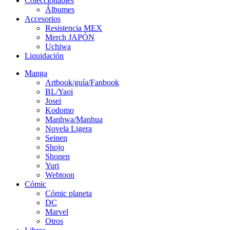
Coleccionables
Álbumes
Accesorios
Resistencia MEX
Merch JAPÓN
Uchiwa
Liquidación
Manga
Artbook/guía/Fanbook
BL/Yaoi
Josei
Kodomo
Manhwa/Manhua
Novela Ligera
Seinen
Shojo
Shonen
Yuri
Webtoon
Cómic
Cómic planeta
DC
Marvel
Otros